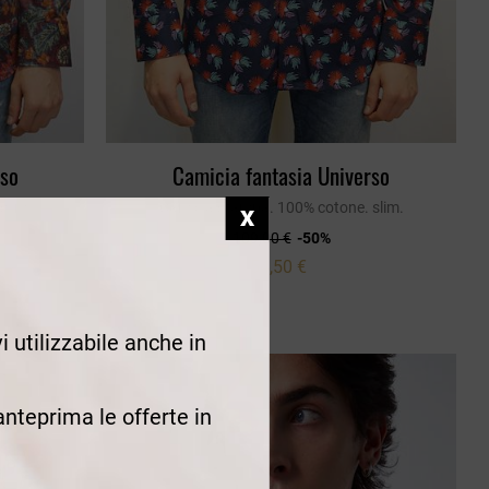
rso
Camicia fantasia Universo
slim.
Camicia stampa. 100% cotone. slim.
109,00 €
-50%
54,50 €
i utilizzabile anche in
 anteprima le offerte in