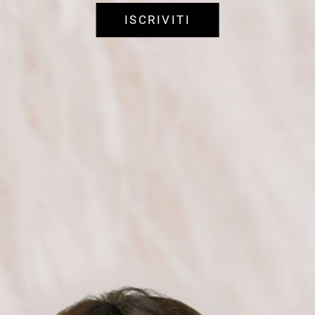
ISCRIVITI
 fiori Universo
Camicia fiori Univers
tasia fiori, collo piccolo.
Camicia stampa fiori. slim. 100% 
cotone. slim.
109,00 €
-50%
,00 €
-50%
54,50 €