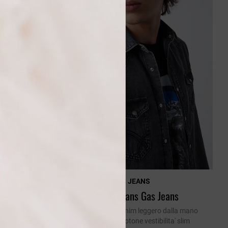
o
GAS JEANS
Camicia jeans Gas Jeans
cotone.
Camicia jeans in denim leggero dalla mano
morbida. 100% cotone vestibilita' slim