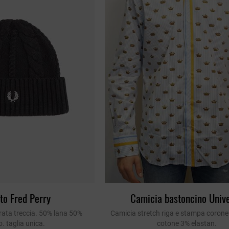
an Simmon
Cycle jeans
to Fred Perry
Camicia bastoncino Univ
rata treccia. 50% lana 50%
Camicia stretch riga e stampa corone
o. taglia unica.
cotone 3% elastan.