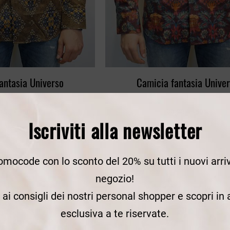
antasia Universo
Camicia fantasia Unive
a. 100% cotone. slim.
Camicia stampa. 100% cotone. 
,00 €
-50%
99,00 €
-50%
Iscriviti alla newsletter
54,50 €
49,50 €
romocode con lo sconto del 20% su tutti i nuovi arriv
negozio!
e ai consigli dei nostri personal shopper e scopri in
esclusiva a te riservate.