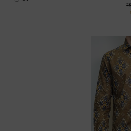
Denim grigio
75
XXXL
Ghiaccio
TU
Giallo
30
Grigio
32
Grigio chiaro
33
Marrone
34
Multicolor
36
Nero
38
Nero/bianco
39
Ocra
40
Ottanio
41
Panna
42
Rosso
43
Ruggine