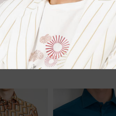
jersey Universo
Camicia jersey Univer
rsey stretch. 100% cotone.
Camicia in tessuto jersey stretch. 1
slim.
slim.
,00 €
-50%
89,00 €
-50%
47,50 €
44,50 €