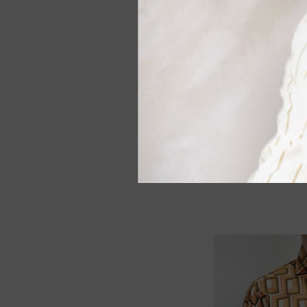
Camicia 
Camicia stampa je
95