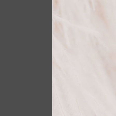
Camicia
Camicia stampa fan
100% 
95