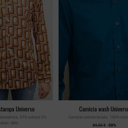
stampa Universo
Camicia wash Univers
eometrica. 97% cotone 3%
Camicia cotone lavato. 100% coto
astan. slim.
89,00 €
-50%