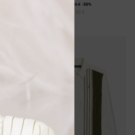
109,00 €
-50%
54,50 €