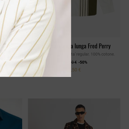
so
Camicia maniga lunga Fred Perry
00% cotone.
Camicia riga. vestibilita' regular. 100% cotone.
165,00 €
-50%
82,50 €