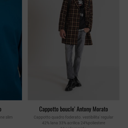
o
Cappotto boucle' Antony Morato
ne slim
Cappotto quadro foderato. vestibilita' regular
42% lana 33% acrilica 24%poliestere