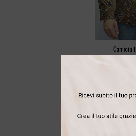
44
Stone wash
46
Unico
48
Verde
50
Verde chiaro
52
Camicia f
Verde militare
54
Camicia stamp
56
109
58
60
100
Ricevi subito il tuo p
110
115
Crea il tuo stile grazi
120