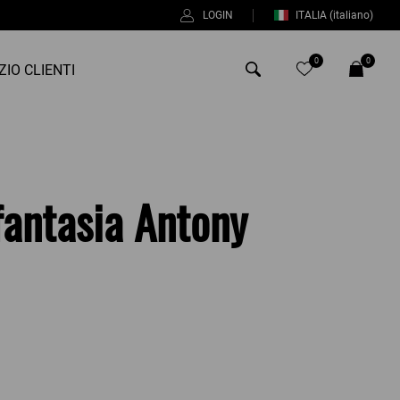
LOGIN
ITALIA
(italiano)
0
0
ZIO CLIENTI
Antony Morato
Bob
fantasia Antony
Duno
Fred Perry
Intrecci
Manuel Ritz
Perfection
Universo