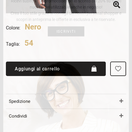
Ricevi subito il tuo promocode con lo sconto del 20% su tutti i
nuovi arrivi utilizzabile anche in negozio!
Crea il tuo stile grazie ai consigli dei nostri personal shopper e
scopri in anteprima le offerte in esclusiva a te riservate.
Nero
Colore:
ISCRIVITI
54
Taglia:
Aggiungi al carrello
Spedizione
Condividi