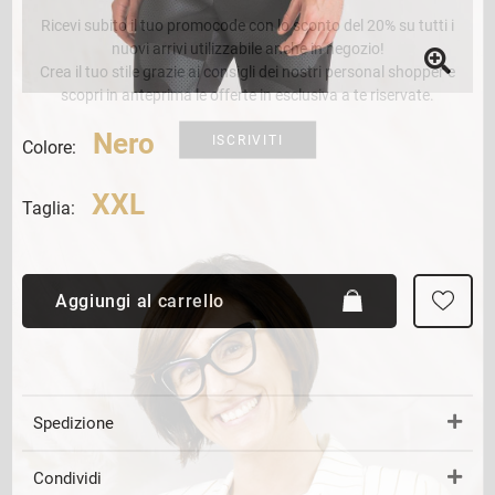
Ricevi subito il tuo promocode con lo sconto del 20% su tutti i
nuovi arrivi utilizzabile anche in negozio!
Crea il tuo stile grazie ai consigli dei nostri personal shopper e
scopri in anteprima le offerte in esclusiva a te riservate.
Nero
ISCRIVITI
Colore:
XXL
Taglia:
Aggiungi al carrello
Spedizione
Condividi