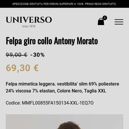
SPEDIZIONE GRATUITA PER ORDINI SUPERIORI A 100€. PRIMO RESO GRATUITO.
0
Felpa giro collo Antony Morato
99,00 €
-30%
69,30 €
Felpa mimetica leggera. vestibilita' slim 69% poliestere
24% viscosa 7% elastan, Colore Nero, Taglia XXL
Codice: MMFL00855FA150134-XXL-1EQ7O