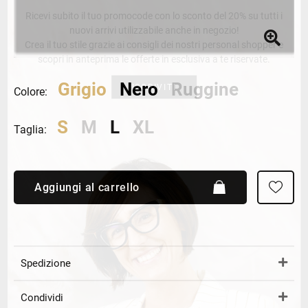
Ricevi subito il tuo promocode con lo sconto del 20% su tutti i
nuovi arrivi utilizzabile anche in negozio!
Crea il tuo stile grazie ai consigli dei nostri personal shopper e
scopri in anteprima le offerte in esclusiva a te riservate.
Grigio
Nero
Ruggine
ISCRIVITI
Colore:
S
M
L
XL
Taglia:
Aggiungi al carrello
Spedizione
Condividi