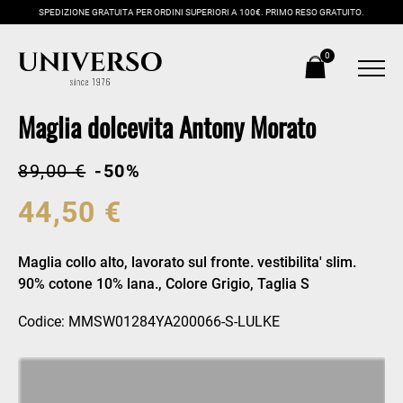
SPEDIZIONE GRATUITA PER ORDINI SUPERIORI A 100€. PRIMO RESO GRATUITO.
0
Maglia dolcevita Antony Morato
89,00 €
-50%
44,50 €
Maglia collo alto, lavorato sul fronte. vestibilita' slim.
90% cotone 10% lana., Colore Grigio, Taglia S
Codice: MMSW01284YA200066-S-LULKE