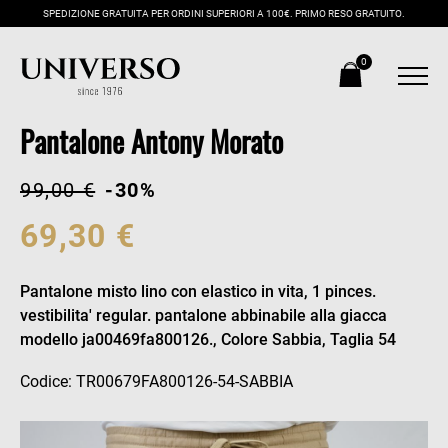
SPEDIZIONE GRATUITA PER ORDINI SUPERIORI A 100€. PRIMO RESO GRATUITO.
0
Pantalone Antony Morato
99,00 €
-30%
69,30 €
Pantalone misto lino con elastico in vita, 1 pinces.
vestibilita' regular. pantalone abbinabile alla giacca
modello ja00469fa800126., Colore Sabbia, Taglia 54
Codice: TR00679FA800126-54-SABBIA