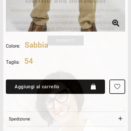
Ricevi subito il tuo promocode con lo sconto del 20% su tutti i
nuovi arrivi utilizzabile anche in negozio!
Crea il tuo stile grazie ai consigli dei nostri personal shopper e
scopri in anteprima le offerte in esclusiva a te riservate.
ISCRIVITI
Sabbia
Colore:
54
Taglia:
Aggiungi al carrello
Spedizione