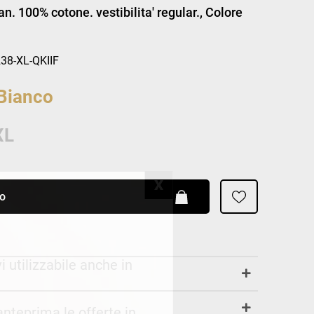
Patrizia Pepe
. 100% cotone. vestibilita' regular., Colore
38-XL-QKIIF
Bianco
XL
lo
i utilizzabile anche in
 anteprima le offerte in