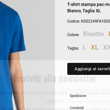
an Simmon
Cycle jeans
T-shirt stampa pac-man
Bianco, Taglia XL
Codice: KS02249FA1002
Bluette
Colore:
L
XL
X
Taglia:
Aggiungi al carrel
Iscriviti alla newsletter
romocode con lo sconto del 20% su tutti i nuovi arriv
Spedizione
negozio!
Condividi
e ai consigli dei nostri personal shopper e scopri in