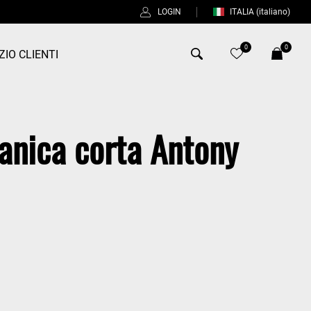
LOGIN
ITALIA
(italiano)
0
0
ZIO CLIENTI
Antony Morato
anica corta Antony
Bob
Duno
Fred Perry
Intrecci
Manuel Ritz
Perfection
Universo