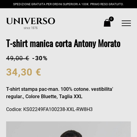
SPEDIZIONE GRATUITA PER ORDINI SUPERIORI A 100€. PRIMO RESO GRATUITO.
0
T-shirt manica corta Antony Morato
49,00 €
-30%
34,30 €
T-shirt stampa pac-man. 100% cotone. vestibilita'
regular., Colore Bluette, Taglia XXL
Codice: KS02249FA100238-XXL-RW8H3