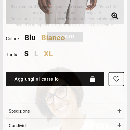
Ricevi subito il tuo promocode con lo sconto del 20% su tutti i
nuovi arrivi utilizzabile anche in negozio!
Crea il tuo stile grazie ai consigli dei nostri personal shopper e
scopri in anteprima le offerte in esclusiva a te riservate.
Blu
Bianco
ISCRIVITI
Colore:
S
L
XL
Taglia:
Aggiungi al carrello
Spedizione
Condividi