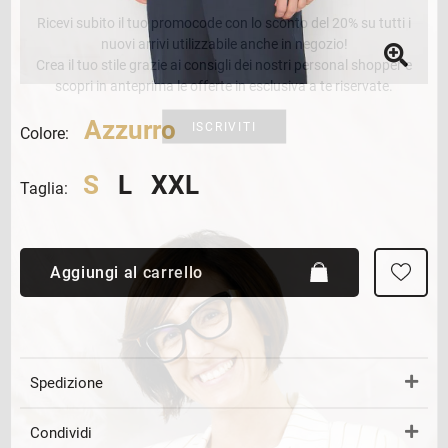
Ricevi subito il tuo promocode con lo sconto del 20% su tutti i
nuovi arrivi utilizzabile anche in negozio!
Crea il tuo stile grazie ai consigli dei nostri personal shopper e
scopri in anteprima le offerte in esclusiva a te riservate.
Azzurro
ISCRIVITI
Colore:
S
L
XXL
Taglia:
Aggiungi al carrello
Spedizione
Condividi