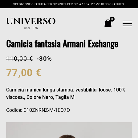
SPEDIZIONE GRATUITA PER ORDINI SUPERIORI A 100€. PRIMO RESO GRATUITO.
0
Camicia fantasia Armani Exchange
110,00 €
-30%
77,00 €
Camicia manica lunga stampa. vestibilita' loose. 100%
viscosa., Colore Nero, Taglia M
Codice: C10ZNRNZ-M-1EQ7O