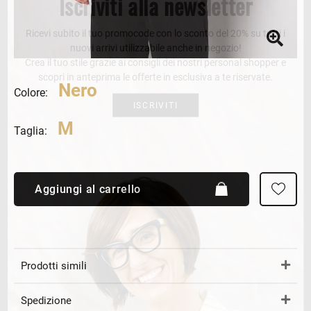
Iscriviti alla newsletter
Ricevi subito il tuo promocode con lo sconto del 20% su tutti i
nuovi arrivi utilizzabile anche in negozio!
Crea il tuo stile grazie ai consigli dei nostri personal shopper e
scopri in anteprima le offerte in esclusiva a te riservate.
Nero
Colore:
ISCRIVITI
M
Taglia:
Aggiungi al carrello
Prodotti simili
Spedizione