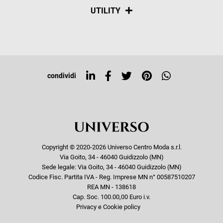
Spedizioni
Social
UTILITY
Resi e rimborsi
Iscriviti alla newsletter
Sitemap
Tag directory
Top ricerche
condividi
Copyright © 2020-2026 Universo Centro Moda s.r.l.
Via Goito, 34 - 46040 Guidizzolo (MN)
Sede legale: Via Goito, 34 - 46040 Guidizzolo (MN)
Codice Fisc. Partita IVA - Reg. Imprese MN n° 00587510207
REA MN - 138618
Cap. Soc. 100.00,00 Euro i.v.
Privacy e Cookie policy