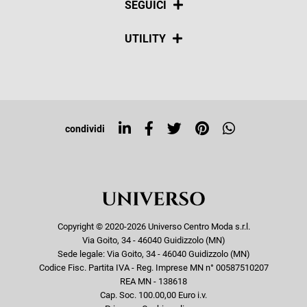
SEGUICI
Spedizioni
Social
UTILITY
Resi e rimborsi
Iscriviti alla newsletter
Sitemap
Tag directory
Top ricerche
condividi
Copyright © 2020-2026 Universo Centro Moda s.r.l.
Via Goito, 34 - 46040 Guidizzolo (MN)
Sede legale: Via Goito, 34 - 46040 Guidizzolo (MN)
Codice Fisc. Partita IVA - Reg. Imprese MN n° 00587510207
REA MN - 138618
Cap. Soc. 100.00,00 Euro i.v.