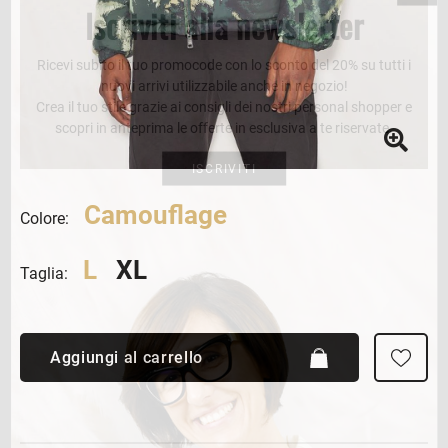
Iscriviti alla newsletter
Ricevi subito il tuo promocode con lo sconto del 20% su tutti i
nuovi arrivi utilizzabile anche in negozio!
Crea il tuo stile grazie ai consigli dei nostri personal shopper e
scopri in anteprima le offerte in esclusiva a te riservate.
ISCRIVITI
Camouflage
Colore:
L
XL
Taglia:
Aggiungi al carrello