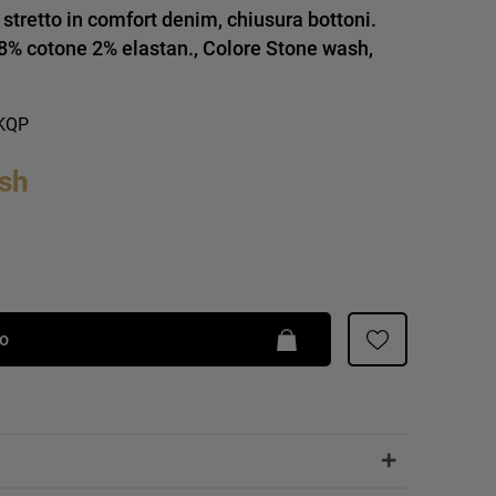
Patrizia Pepe
tretto in comfort denim, chiusura bottoni.
 98% cotone 2% elastan., Colore Stone wash,
6KQP
sh
lo