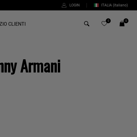
LOGIN
ITALIA
(italiano)
0
0
ZIO CLIENTI
Antony Morato
inny Armani
Bob
Duno
Fred Perry
Intrecci
%
Manuel Ritz
Perfection
Universo