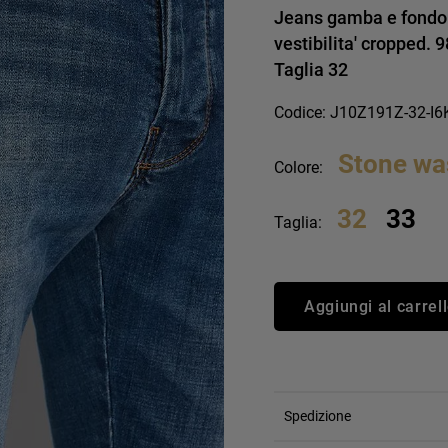
an Simmon
Cycle jeans
Jeans gamba e fondo s
vestibilita' cropped.
Taglia 32
Codice: J10Z191Z-32-I
Stone wa
Colore:
32
33
Taglia:
Aggiungi al carrel
Spedizione