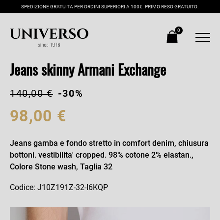
SPEDIZIONE GRATUITA PER ORDINI SUPERIORI A 100€. PRIMO RESO GRATUITO.
0
Jeans skinny Armani Exchange
140,00 €
-30%
98,00 €
Jeans gamba e fondo stretto in comfort denim, chiusura
bottoni. vestibilita' cropped. 98% cotone 2% elastan.,
Colore Stone wash, Taglia 32
Codice: J10Z191Z-32-I6KQP