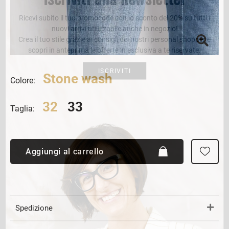
Ricevi subito il tuo promocode con lo sconto del 20% su tutti i
nuovi arrivi utilizzabile anche in negozio!
Crea il tuo stile grazie ai consigli dei nostri personal shopper e
scopri in anteprima le offerte in esclusiva a te riservate.
ISCRIVITI
Stone wash
Colore:
32
33
Taglia:
Aggiungi al carrello
Spedizione