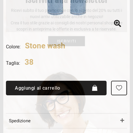
Ricevi subito il tuo promocode con lo sconto del 20% su tutti i
nuovi arrivi utilizzabile anche in negozio!
Crea il tuo stile grazie ai consigli dei nostri personal shopper e
scopri in anteprima le offerte in esclusiva a te riservate.
ISCRIVITI
Stone wash
Colore:
38
Taglia:
Aggiungi al carrello
Spedizione