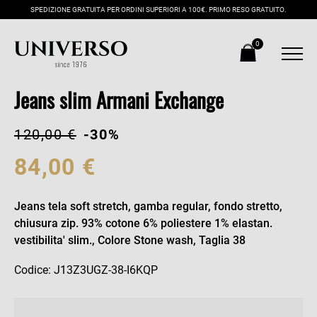
SPEDIZIONE GRATUITA PER ORDINI SUPERIORI A 100€. PRIMO RESO GRATUITO.
0
Jeans slim Armani Exchange
120,00 €
-30%
84,00 €
Jeans tela soft stretch, gamba regular, fondo stretto,
chiusura zip. 93% cotone 6% poliestere 1% elastan.
vestibilita' slim., Colore Stone wash, Taglia 38
Codice: J13Z3UGZ-38-I6KQP