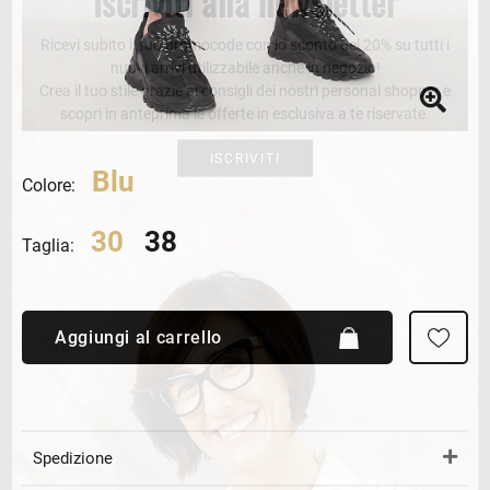
Iscriviti alla newsletter
Ricevi subito il tuo promocode con lo sconto del 20% su tutti i
nuovi arrivi utilizzabile anche in negozio!
Crea il tuo stile grazie ai consigli dei nostri personal shopper e
scopri in anteprima le offerte in esclusiva a te riservate.
ISCRIVITI
Blu
Colore:
30
38
Taglia:
Aggiungi al carrello
Spedizione