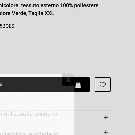
Patrizia Pepe
icolore. tessuto esterno 100% poliestere
Colore Verde, Taglia XXL
-5BQES
lo
i utilizzabile anche in
 anteprima le offerte in