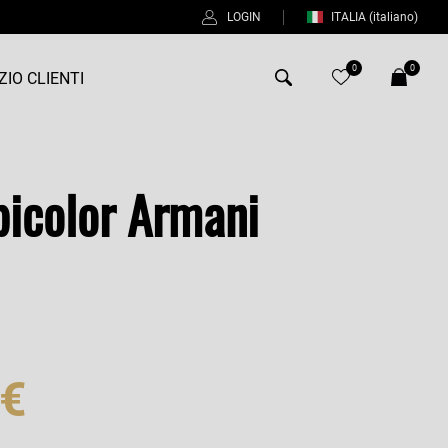
LOGIN
ITALIA
(italiano)
0
0
ZIO CLIENTI
Antony Morato
bicolor Armani
Bob
Duno
Fred Perry
Intrecci
%
Manuel Ritz
 €
Perfection
Universo