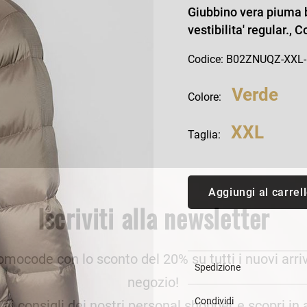
an Simmon
Cycle jeans
Giubbino vera piuma b
vestibilita' regular., 
Codice: B02ZNUQZ-XXL
Verde
Colore:
XXL
Taglia:
Aggiungi al carrel
Iscriviti alla newsletter
romocode con lo sconto del 20% su tutti i nuovi arriv
Spedizione
negozio!
Condividi
e ai consigli dei nostri personal shopper e scopri in