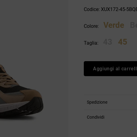
an Simmon
Cycle jeans
Codice: XUX172-45-5BQ
Verde
B
Colore:
43
45
Taglia:
Aggiungi al carrel
Spedizione
Condividi