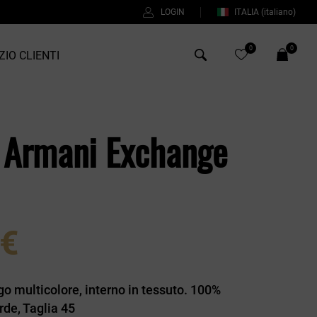
LOGIN
ITALIA
(italiano)
0
0
ZIO CLIENTI
Antony Morato
 Armani Exchange
Bob
Duno
%
Fred Perry
Intrecci
 €
Manuel Ritz
Perfection
go multicolore, interno in tessuto. 100%
Universo
rde, Taglia 45