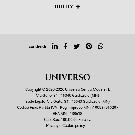
Spedizioni
Social
UTILITY
Resi e rimborsi
Iscriviti alla newsletter
Sitemap
Tag directory
Top ricerche
condividi
Copyright © 2020-2026 Universo Centro Moda s.r.l.
Via Goito, 34 - 46040 Guidizzolo (MN)
Sede legale: Via Goito, 34 - 46040 Guidizzolo (MN)
Codice Fisc. Partita IVA - Reg. Imprese MN n° 00587510207
REA MN - 138618
Cap. Soc. 100.00,00 Euro i.v.
Privacy e Cookie policy