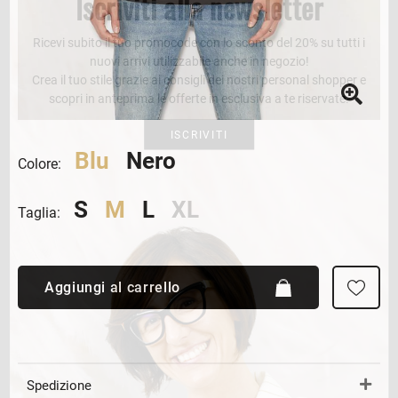
Iscriviti alla newsletter
Ricevi subito il tuo promocode con lo sconto del 20% su tutti i
nuovi arrivi utilizzabile anche in negozio!
Crea il tuo stile grazie ai consigli dei nostri personal shopper e
scopri in anteprima le offerte in esclusiva a te riservate.
ISCRIVITI
Blu
Nero
Colore:
S
M
L
XL
Taglia:
Aggiungi al carrello
Spedizione