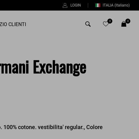
LOGIN
ITALIA
(italiano)
0
0
ZIO CLIENTI
Antony Morato
Armani Exchange
Bob
Duno
Fred Perry
Intrecci
Manuel Ritz
Perfection
 100% cotone. vestibilita' regular., Colore
Universo