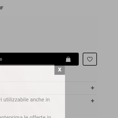
Patrizia Pepe
IF
lo
i utilizzabile anche in
 anteprima le offerte in