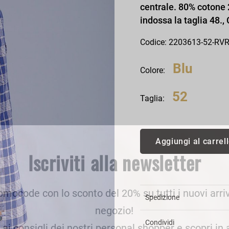
centrale. 80% cotone 
an Simmon
Cycle jeans
indossa la taglia 48.,
Codice: 2203613-52-RV
Blu
Colore:
52
Taglia:
Aggiungi al carrel
Iscriviti alla newsletter
romocode con lo sconto del 20% su tutti i nuovi arriv
Spedizione
negozio!
Condividi
e ai consigli dei nostri personal shopper e scopri in