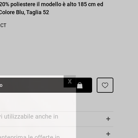
20% poliestere il modello è alto 185 cm ed
Patrizia Pepe
 Colore Blu, Taglia 52
RCT
lo
i utilizzabile anche in
 anteprima le offerte in