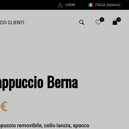
LOGIN
ITALIA
(italiano)
0
0
ZIO CLIENTI
Antony Morato
Bob
Duno
appuccio Berna
Fred Perry
Intrecci
 €
Manuel Ritz
Perfection
Universo
puccio removibile, collo lancia, spacco