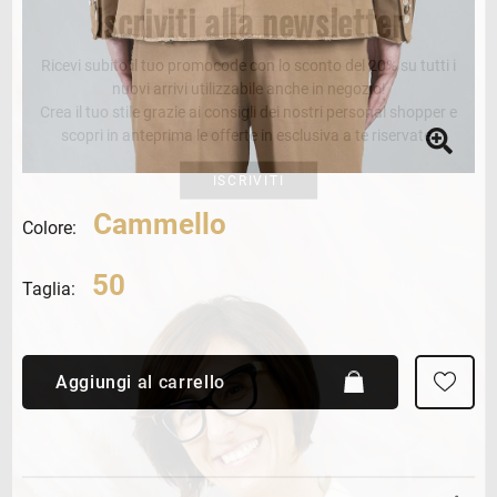
Iscriviti alla newsletter
Ricevi subito il tuo promocode con lo sconto del 20% su tutti i
nuovi arrivi utilizzabile anche in negozio!
Crea il tuo stile grazie ai consigli dei nostri personal shopper e
scopri in anteprima le offerte in esclusiva a te riservate.
ISCRIVITI
Cammello
Colore:
50
Taglia:
Aggiungi al carrello