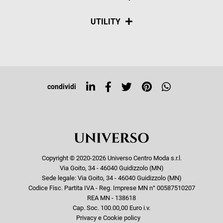
Spedizioni
Social
UTILITY
Resi e rimborsi
Iscriviti alla newsletter
Sitemap
Tag directory
Top ricerche
condividi
Copyright © 2020-2026 Universo Centro Moda s.r.l.
Via Goito, 34 - 46040 Guidizzolo (MN)
Sede legale: Via Goito, 34 - 46040 Guidizzolo (MN)
Codice Fisc. Partita IVA - Reg. Imprese MN n° 00587510207
REA MN - 138618
Cap. Soc. 100.00,00 Euro i.v.
Privacy e Cookie policy