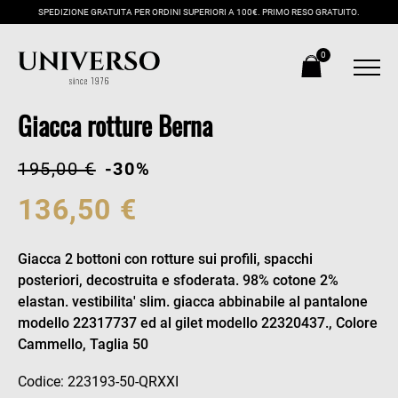
SPEDIZIONE GRATUITA PER ORDINI SUPERIORI A 100€. PRIMO RESO GRATUITO.
0
Giacca rotture Berna
195,00 €
-30%
136,50 €
Giacca 2 bottoni con rotture sui profili, spacchi
posteriori, decostruita e sfoderata. 98% cotone 2%
elastan. vestibilita' slim. giacca abbinabile al pantalone
modello 22317737 ed al gilet modello 22320437., Colore
Cammello, Taglia 50
Codice: 223193-50-QRXXI