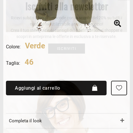
Iscriviti alla newsletter
Ricevi subito il tuo promocode con lo sconto del 20% su tutti i
nuovi arrivi utilizzabile anche in negozio!
Crea il tuo stile grazie ai consigli dei nostri personal shopper e
scopri in anteprima le offerte in esclusiva a te riservate.
Verde
Colore:
ISCRIVITI
46
Taglia:
Aggiungi al carrello
Completa il look