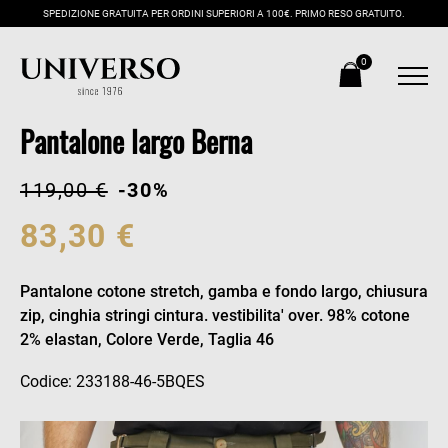
SPEDIZIONE GRATUITA PER ORDINI SUPERIORI A 100€. PRIMO RESO GRATUITO.
0
Pantalone largo Berna
119,00 €
-30%
83,30 €
Pantalone cotone stretch, gamba e fondo largo, chiusura
zip, cinghia stringi cintura. vestibilita' over. 98% cotone
2% elastan, Colore Verde, Taglia 46
Codice: 233188-46-5BQES