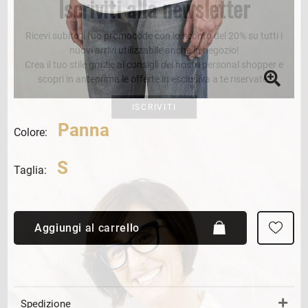
Iscriviti alla newsletter
Ricevi subito il tuo promocode con lo sconto del 20% su tutti i
nuovi arrivi utilizzabile anche in negozio!
Crea il tuo stile grazie ai consigli dei nostri personal shopper e
scopri in anteprima le offerte in esclusiva a te riservate.
ISCRIVITI
Panna
Colore:
S
Taglia:
Aggiungi al carrello
Spedizione