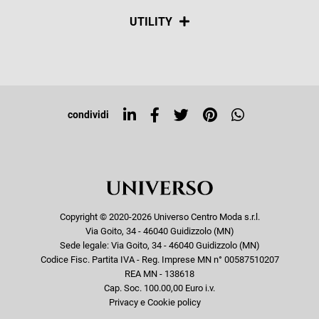
Spedizioni
Social
UTILITY
Resi e rimborsi
Iscriviti alla newsletter
Sitemap
Tag directory
Top ricerche
condividi
Copyright © 2020-2026 Universo Centro Moda s.r.l.
Via Goito, 34 - 46040 Guidizzolo (MN)
Sede legale: Via Goito, 34 - 46040 Guidizzolo (MN)
Codice Fisc. Partita IVA - Reg. Imprese MN n° 00587510207
REA MN - 138618
Cap. Soc. 100.00,00 Euro i.v.
Privacy e Cookie policy