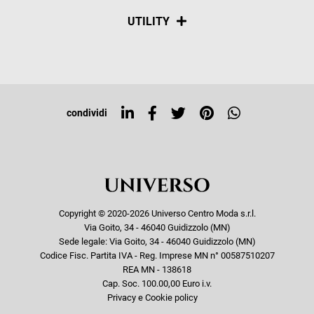
Spedizioni
Social
UTILITY
Resi e rimborsi
Iscriviti alla newsletter
Sitemap
Tag directory
Top ricerche
condividi
Copyright © 2020-2026 Universo Centro Moda s.r.l.
Via Goito, 34 - 46040 Guidizzolo (MN)
Sede legale: Via Goito, 34 - 46040 Guidizzolo (MN)
Codice Fisc. Partita IVA - Reg. Imprese MN n° 00587510207
REA MN - 138618
Cap. Soc. 100.00,00 Euro i.v.
Privacy e Cookie policy