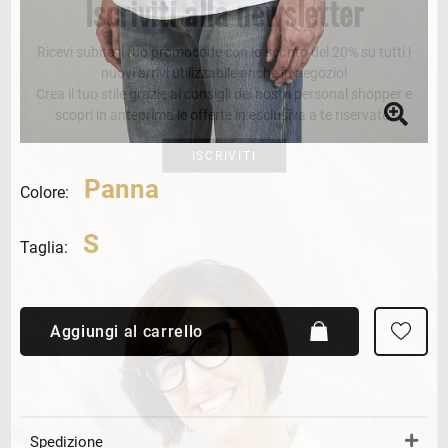
Iscriviti alla newsletter
Ricevi subito il tuo promocode con lo sconto del 20% su tutti i
nuovi arrivi utilizzabile anche in negozio!
Crea il tuo stile grazie ai consigli dei nostri personal shopper e
scopri in anteprima le offerte in esclusiva a te riservate.
ISCRIVITI
Panna
Colore:
S
Taglia:
Aggiungi al carrello
Spedizione