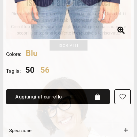
Iscriviti alla newsletter
Ricevi subito il tuo promocode con lo sconto del 20% su tutti i
nuovi arrivi utilizzabile anche in negozio!
Crea il tuo stile grazie ai consigli dei nostri personal shopper e
scopri in anteprima le offerte in esclusiva a te riservate.
ISCRIVITI
Blu
Colore:
50
56
Taglia:
Aggiungi al carrello
Spedizione