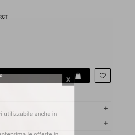
Patrizia Pepe
VRCT
lo
i utilizzabile anche in
 anteprima le offerte in