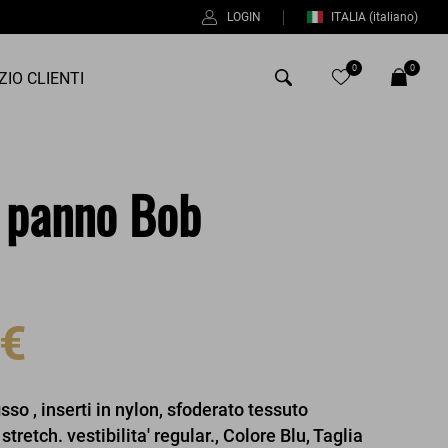
LOGIN
ITALIA
(italiano)
0
0
ZIO CLIENTI
Antony Morato
 panno Bob
Bob
Duno
%
Fred Perry
Intrecci
 €
Manuel Ritz
Perfection
so , inserti in nylon, sfoderato tessuto
Universo
stretch. vestibilita' regular., Colore Blu, Taglia