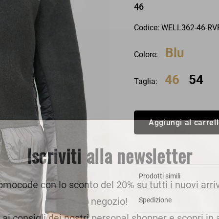
46
an Simmon
Cycle jeans
Codice: WELL362-46-R
Blu
Colore:
46
54
Taglia:
Aggiungi al carrel
Iscriviti alla newsletter
Prodotti simili
romocode con lo sconto del 20% su tutti i nuovi arriv
negozio!
Spedizione
e ai consigli dei nostri personal shopper e scopri in