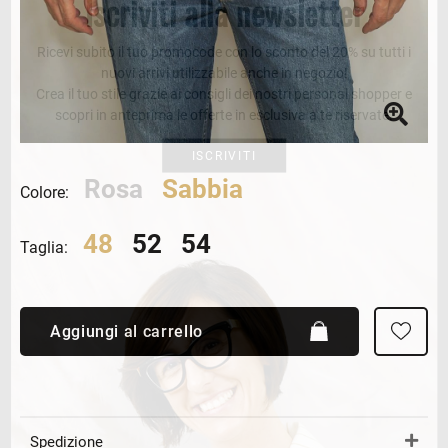
Iscriviti alla newsletter
Ricevi subito il tuo promocode con lo sconto del 20% su tutti i
nuovi arrivi utilizzabile anche in negozio!
Crea il tuo stile grazie ai consigli dei nostri personal shopper e
scopri in anteprima le offerte in esclusiva a te riservate.
ISCRIVITI
Rosa
Sabbia
Colore:
48
52
54
Taglia:
Aggiungi al carrello
Spedizione