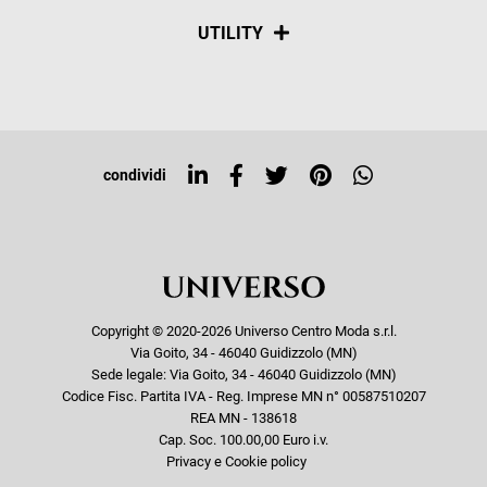
Spedizioni
Social
UTILITY
Resi e rimborsi
Iscriviti alla newsletter
Sitemap
Tag directory
Top ricerche
condividi
Copyright © 2020-2026 Universo Centro Moda s.r.l.
Via Goito, 34 - 46040 Guidizzolo (MN)
Sede legale: Via Goito, 34 - 46040 Guidizzolo (MN)
Codice Fisc. Partita IVA - Reg. Imprese MN n° 00587510207
REA MN - 138618
Cap. Soc. 100.00,00 Euro i.v.
Privacy e Cookie policy