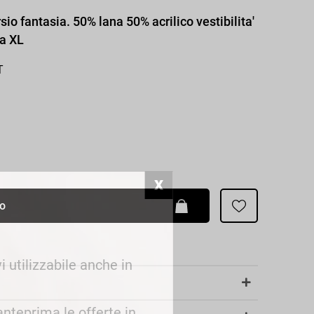
Patrizia Pepe
sio fantasia. 50% lana 50% acrilico vestibilita'
ia XL
T
lo
i utilizzabile anche in
 anteprima le offerte in