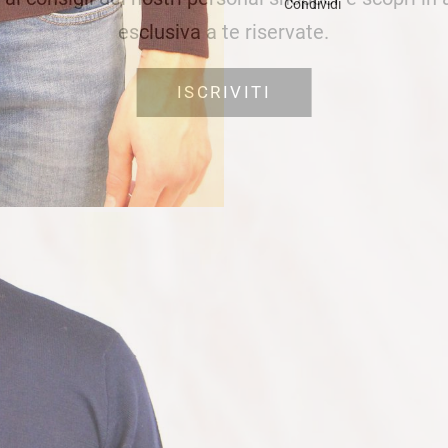
Condividi
esclusiva a te riservate.
ISCRIVITI