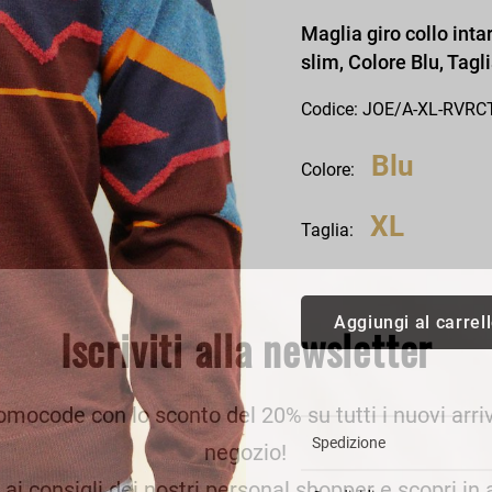
an Simmon
Cycle jeans
Maglia giro collo intar
slim, Colore Blu, Tagl
Codice: JOE/A-XL-RVRC
Blu
Colore:
XL
Taglia:
Aggiungi al carrel
Iscriviti alla newsletter
romocode con lo sconto del 20% su tutti i nuovi arriv
Spedizione
negozio!
e ai consigli dei nostri personal shopper e scopri in