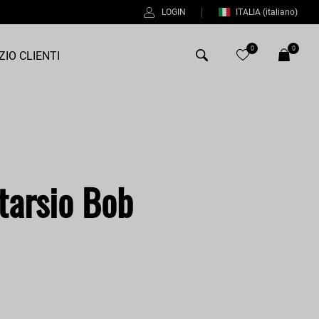
LOGIN
ITALIA
(italiano)
0
0
ZIO CLIENTI
Antony Morato
Bob
Duno
tarsio Bob
Fred Perry
Intrecci
%
Manuel Ritz
Perfection
Universo