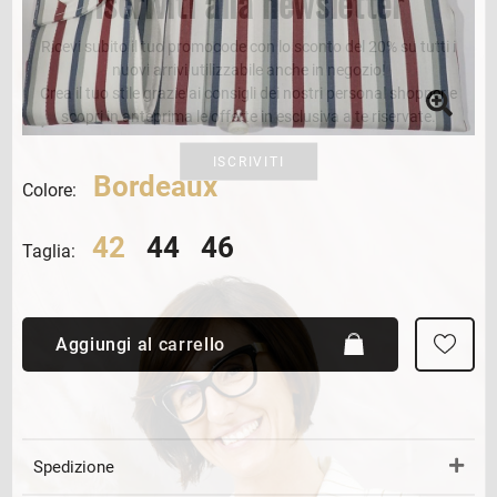
Iscriviti alla newsletter
Ricevi subito il tuo promocode con lo sconto del 20% su tutti i
nuovi arrivi utilizzabile anche in negozio!
Crea il tuo stile grazie ai consigli dei nostri personal shopper e
scopri in anteprima le offerte in esclusiva a te riservate.
ISCRIVITI
Bordeaux
Colore:
42
44
46
Taglia:
Aggiungi al carrello
Spedizione