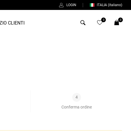
LOGIN
ITALIA
(italiano)
0
0
ZIO CLIENTI
Antony Morato
Bob
Duno
Fred Perry
Intrecci
4
Manuel Ritz
Conferma ordine
Perfection
Universo