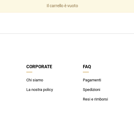
an Simmon
Cycle jeans
Il carrello è vuoto
lo sconto del 20%
he in negozio!
i nostri personal
rte in esclusiva a
CORPORATE
FAQ
Chi siamo
Pagamenti
La nostra policy
Spedizioni
Resi e rimborsi