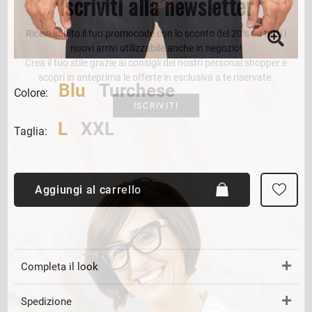
Iscriviti alla newsletter
Ricevi subito il tuo promocode con lo sconto del 20% su tutti i
nuovi arrivi utilizzabile anche in negozio!
Crea il tuo stile grazie ai consigli dei nostri personal shopper e
scopri in anteprima le offerte in esclusiva a te riservate.
Blu
Turchese
Colore:
ISCRIVITI
L
XXL
Taglia:
Aggiungi al carrello
Completa il look
Spedizione