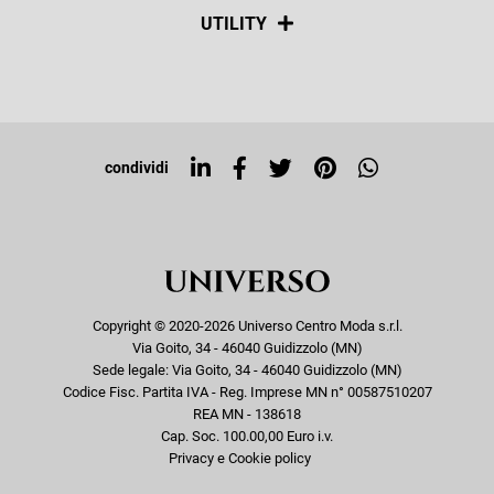
Spedizioni
Social
UTILITY
Resi e rimborsi
Iscriviti alla newsletter
Sitemap
Tag directory
Top ricerche
condividi
Copyright © 2020-2026 Universo Centro Moda s.r.l.
Via Goito, 34 - 46040 Guidizzolo (MN)
Sede legale: Via Goito, 34 - 46040 Guidizzolo (MN)
Codice Fisc. Partita IVA - Reg. Imprese MN n° 00587510207
REA MN - 138618
Cap. Soc. 100.00,00 Euro i.v.
Privacy e Cookie policy