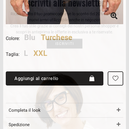
Iscriviti alla newsletter
Ricevi subito il tuo promocode con lo sconto del 20% su tutti i
nuovi arrivi utilizzabile anche in negozio!
Crea il tuo stile grazie ai consigli dei nostri personal shopper e
scopri in anteprima le offerte in esclusiva a te riservate.
Blu
Turchese
Colore:
ISCRIVITI
L
XXL
Taglia:
Aggiungi al carrello
Completa il look
Spedizione