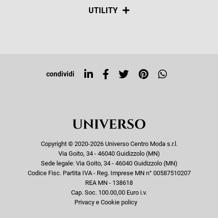
Spedizioni
Social
UTILITY
Resi e rimborsi
Iscriviti alla newsletter
Sitemap
Tag directory
Top ricerche
condividi
Copyright © 2020-2026 Universo Centro Moda s.r.l.
Via Goito, 34 - 46040 Guidizzolo (MN)
Sede legale: Via Goito, 34 - 46040 Guidizzolo (MN)
Codice Fisc. Partita IVA - Reg. Imprese MN n° 00587510207
REA MN - 138618
Cap. Soc. 100.00,00 Euro i.v.
Privacy e Cookie policy