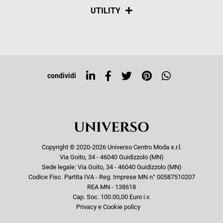
Spedizioni
Social
UTILITY
Resi e rimborsi
Iscriviti alla newsletter
Sitemap
Tag directory
Top ricerche
condividi
Copyright © 2020-2026 Universo Centro Moda s.r.l.
Via Goito, 34 - 46040 Guidizzolo (MN)
Sede legale: Via Goito, 34 - 46040 Guidizzolo (MN)
Codice Fisc. Partita IVA - Reg. Imprese MN n° 00587510207
REA MN - 138618
Cap. Soc. 100.00,00 Euro i.v.
Privacy e Cookie policy