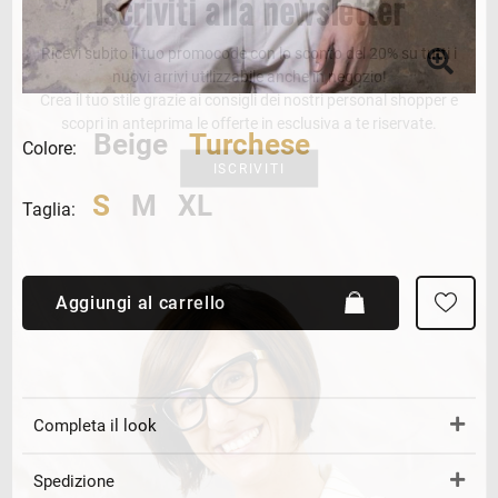
Iscriviti alla newsletter
Ricevi subito il tuo promocode con lo sconto del 20% su tutti i
nuovi arrivi utilizzabile anche in negozio!
Crea il tuo stile grazie ai consigli dei nostri personal shopper e
scopri in anteprima le offerte in esclusiva a te riservate.
Beige
Turchese
Colore:
ISCRIVITI
S
M
XL
Taglia:
Aggiungi al carrello
Completa il look
Spedizione