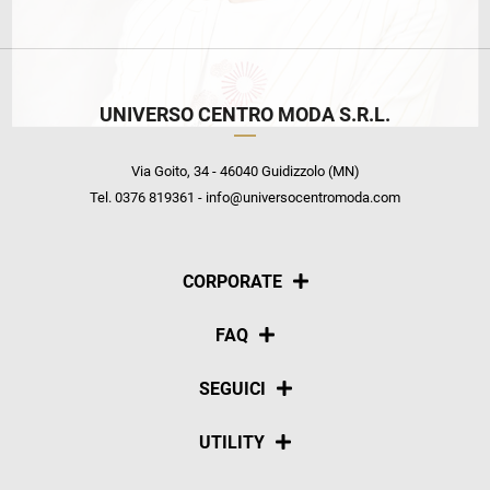
UNIVERSO CENTRO MODA S.R.L.
Via Goito, 34 - 46040 Guidizzolo (MN)
Tel. 0376 819361 - info@universocentromoda.com
CORPORATE
Chi siamo
FAQ
La nostra policy
Pagamenti
SEGUICI
Spedizioni
Social
UTILITY
Resi e rimborsi
Iscriviti alla newsletter
Sitemap