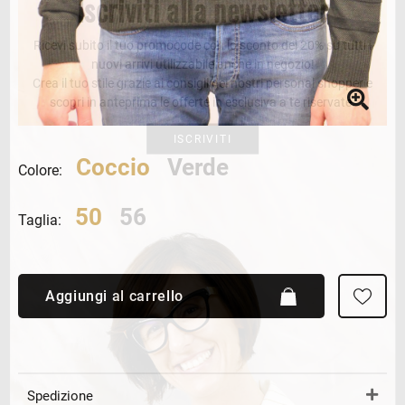
Iscriviti alla newsletter
Ricevi subito il tuo promocode con lo sconto del 20% su tutti i
nuovi arrivi utilizzabile anche in negozio!
Crea il tuo stile grazie ai consigli dei nostri personal shopper e
scopri in anteprima le offerte in esclusiva a te riservate.
ISCRIVITI
Coccio
Verde
Colore:
50
56
Taglia:
Aggiungi al carrello
Spedizione