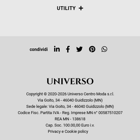
Spedizioni
Social
UTILITY
Resi e rimborsi
Iscriviti alla newsletter
Sitemap
Tag directory
Top ricerche
condividi
Copyright © 2020-2026 Universo Centro Moda s.r.l.
Via Goito, 34 - 46040 Guidizzolo (MN)
Sede legale: Via Goito, 34 - 46040 Guidizzolo (MN)
Codice Fisc. Partita IVA - Reg. Imprese MN n° 00587510207
REA MN - 138618
Cap. Soc. 100.00,00 Euro i.v.
Privacy e Cookie policy