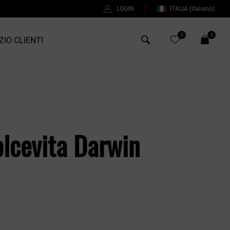
LOGIN
ITALIA
(italiano)
0
0
ZIO CLIENTI
Antony Morato
Bob
Duno
olcevita Darwin
Fred Perry
Intrecci
Manuel Ritz
Perfection
Universo