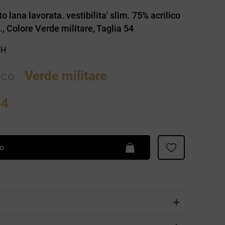
Patrizia Pepe
o lana lavorata. vestibilita' slim. 75% acrilico
, Colore Verde militare, Taglia 54
XH
nco
Verde militare
54
lo