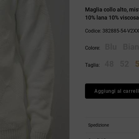
an Simmon
Cycle jeans
Maglia collo alto, mist
10% lana 10% viscosa.
Codice: 382885-54-V2X
Blu
Bia
Colore:
48
52
Taglia:
Aggiungi al carrel
Spedizione