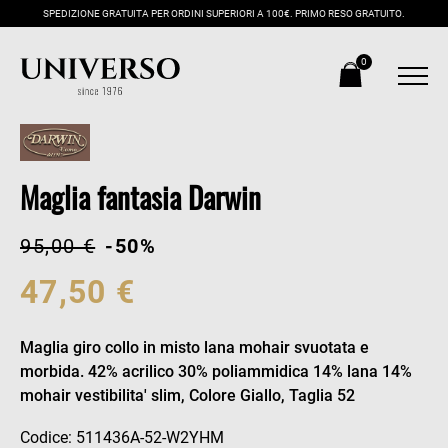
SPEDIZIONE GRATUITA PER ORDINI SUPERIORI A 100€. PRIMO RESO GRATUITO.
0
Maglia fantasia Darwin
95,00 €
-50%
47,50 €
Maglia giro collo in misto lana mohair svuotata e
morbida. 42% acrilico 30% poliammidica 14% lana 14%
mohair vestibilita' slim, Colore Giallo, Taglia 52
Codice: 511436A-52-W2YHM