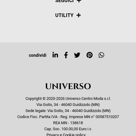
SEGUICI
Spedizioni
Social
UTILITY
Resi e rimborsi
Iscriviti alla newsletter
Sitemap
Tag directory
Top ricerche
condividi
Copyright © 2020-2026 Universo Centro Moda s.r.l.
Via Goito, 34 - 46040 Guidizzolo (MN)
Sede legale: Via Goito, 34 - 46040 Guidizzolo (MN)
Codice Fisc. Partita IVA - Reg. Imprese MN n° 00587510207
REA MN - 138618
Cap. Soc. 100.00,00 Euro i.v.
Privacy e Cookie policy