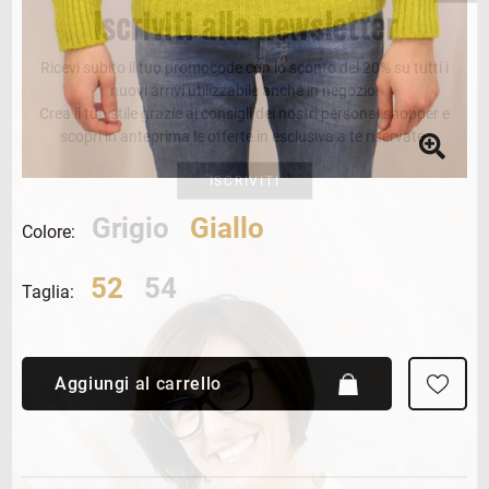
Iscriviti alla newsletter
Ricevi subito il tuo promocode con lo sconto del 20% su tutti i
nuovi arrivi utilizzabile anche in negozio!
Crea il tuo stile grazie ai consigli dei nostri personal shopper e
scopri in anteprima le offerte in esclusiva a te riservate.
ISCRIVITI
Grigio
Giallo
Colore:
52
54
Taglia:
Aggiungi al carrello