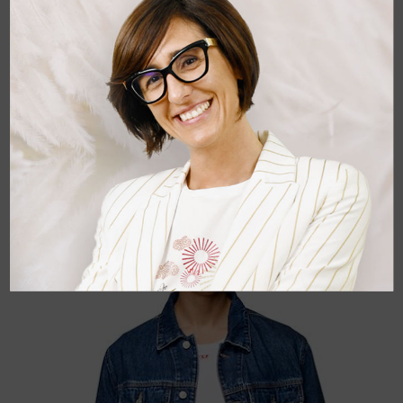
DIESEL
Felpa full zip Diesel
Felpa in cotone garzato, logo ricamato sul braccio. vestiblita'
regolare. 100% cotone.
195,00 €
-20%
156,00 €