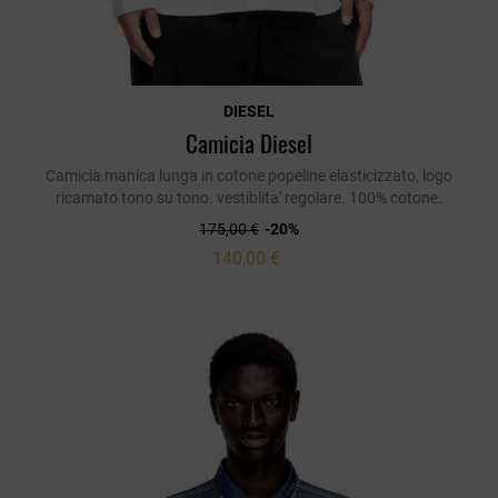
DIESEL
Camicia Diesel
Camicia manica lunga in cotone popeline elasticizzato, logo
ricamato tono su tono. vestiblita' regolare. 100% cotone.
175,00 €
-20%
140,00 €