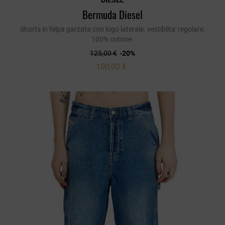
DIESEL
Bermuda Diesel
Shorts in felpa garzata con logo laterale. vestiblita' regolare.
100% cotone.
125,00 €
-20%
100,00 €