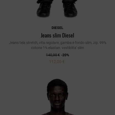
DIESEL
Jeans slim Diesel
Jeans tela stretch, vita regolare, gamba e fondo slim, zip. 99%
cotone 1% elastan. vestiblita' slim
140,00 €
-20%
112,00 €