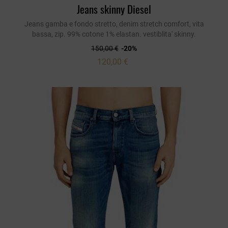
Jeans skinny Diesel
Jeans gamba e fondo stretto, denim stretch comfort, vita
bassa, zip. 99% cotone 1% elastan. vestiblita' skinny.
150,00 €
-20%
120,00 €