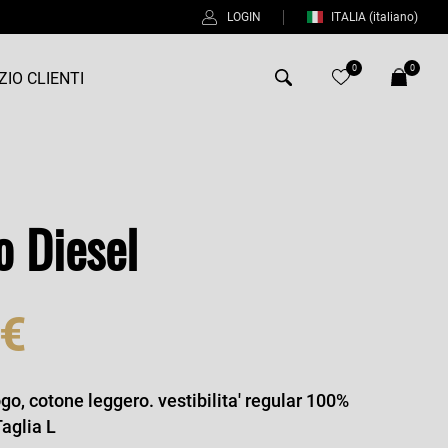
LOGIN
ITALIA
(italiano)
0
0
ZIO CLIENTI
Antony Morato
Bob
o Diesel
Duno
Fred Perry
 €
Intrecci
Manuel Ritz
Perfection
ogo, cotone leggero. vestibilita' regular 100%
Taglia L
Universo