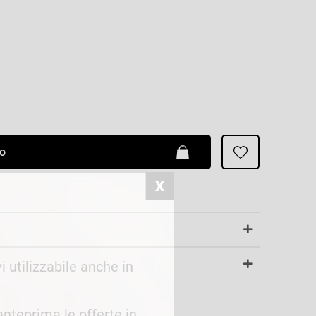
Patrizia Pepe
lo
i utilizzabile anche in
 anteprima le offerte in