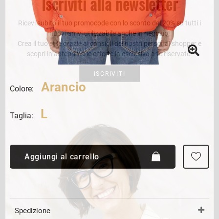
Iscriviti alla newsletter
Ricevi subito il tuo promocode con lo sconto del 20% su tutti i
nuovi arrivi utilizzabile anche in negozio!
Crea il tuo stile grazie ai consigli dei nostri personal shopper e
scopri in anteprima le offerte in esclusiva a te riservate.
ISCRIVITI
Arancio
Colore:
L
Taglia:
Aggiungi al carrello
Spedizione