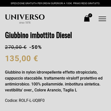
SPEDIZIONE GRATUITA PER ORDINI SUPERIORI A 100€. PRIMO RESO GRATUITO.
0
Giubbino imbottito Diesel
270,00 €
-50%
135,00 €
Giubbino in nylon idrorepellente effetto stropicciato,
cappuccio staccabile. trattamento viraloff protettivo ed
antimicrobico. 100% poliammide. imbotitura sintetica.
vestibilita' over., Colore Arancio, Taglia L
Codice: ROLF-L-UQ8F0