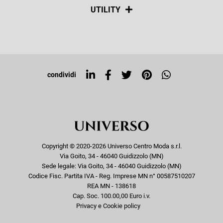
Spedizioni
Social
UTILITY
Resi e rimborsi
Iscriviti alla newsletter
Sitemap
Tag directory
Top ricerche
condividi
Copyright © 2020-2026 Universo Centro Moda s.r.l.
Via Goito, 34 - 46040 Guidizzolo (MN)
Sede legale: Via Goito, 34 - 46040 Guidizzolo (MN)
Codice Fisc. Partita IVA - Reg. Imprese MN n° 00587510207
REA MN - 138618
Cap. Soc. 100.00,00 Euro i.v.
Privacy e Cookie policy