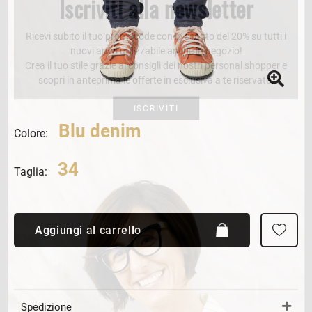
Iscriviti alla newsletter
Ricevi subito il tuo promocode con lo sconto del 20% su tutti i
nuovi arrivi utilizzabile anche in negozio!
Crea il tuo stile grazie ai consigli dei nostri personal shopper e
scopri in anteprima le offerte in esclusiva a te riservate.
ISCRIVITI
Blu denim
Colore:
34
Taglia:
Aggiungi al carrello
Spedizione