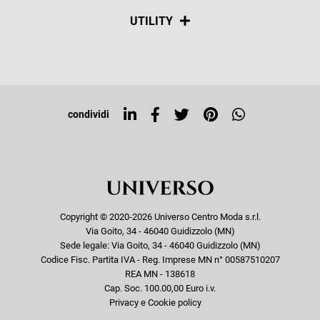
Spedizioni
Social
UTILITY
Resi e rimborsi
Iscriviti alla newsletter
Sitemap
Tag directory
Top ricerche
condividi
Copyright © 2020-2026 Universo Centro Moda s.r.l.
Via Goito, 34 - 46040 Guidizzolo (MN)
Sede legale: Via Goito, 34 - 46040 Guidizzolo (MN)
Codice Fisc. Partita IVA - Reg. Imprese MN n° 00587510207
REA MN - 138618
Cap. Soc. 100.00,00 Euro i.v.
Privacy e Cookie policy