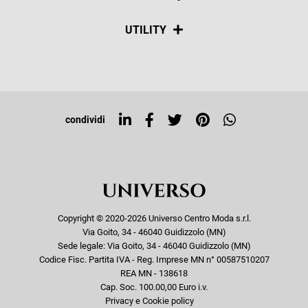
Spedizioni
Social
UTILITY
Resi e rimborsi
Iscriviti alla newsletter
Sitemap
Tag directory
Top ricerche
condividi
Copyright © 2020-2026 Universo Centro Moda s.r.l.
Via Goito, 34 - 46040 Guidizzolo (MN)
Sede legale: Via Goito, 34 - 46040 Guidizzolo (MN)
Codice Fisc. Partita IVA - Reg. Imprese MN n° 00587510207
REA MN - 138618
Cap. Soc. 100.00,00 Euro i.v.
Privacy e Cookie policy