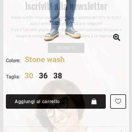
Iscriviti alla newsletter
Ricevi subito il tuo promocode con lo sconto del 20% su tutti i
nuovi arrivi utilizzabile anche in negozio!
Crea il tuo stile grazie ai consigli dei nostri personal shopper e
scopri in anteprima le offerte in esclusiva a te riservate.
ISCRIVITI
Stone wash
Colore:
30
36
38
Taglia:
Aggiungi al carrello