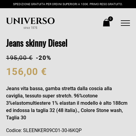
SPEDIZIONE GRATUITA PER ORDINI SUPERIORI A 100€. PRIMO RESO GRATUITO.
0
Jeans skinny Diesel
195,00 €
-20%
156,00 €
Jeans vita bassa, gamba stretta dalla coscia alla
caviglia, tessuto super stretch. 96%cotone
3%elastomultiestere 1% elastan il modello è alto 188cm
ed indossa la taglia 32 (48 italia)., Colore Stone wash,
Taglia 30
Codice: SLEENKER09C01-30-I6KQP