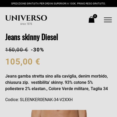
SPEDIZIONE GRATUITA PER ORDINI SUPERIORI A 100€. PRIMO RESO GRATUITO.
0
Jeans skinny Diesel
150,00 €
-30%
105,00 €
Jeans gamba stretta sino alla caviglia, denim morbido,
chiusura zip. vestibilita' skinny. 93% cotone 5%
poliestere 2% elastan., Colore Verde militare, Taglia 34
Codice: SLEENKER0ENAK-34-V2XXH