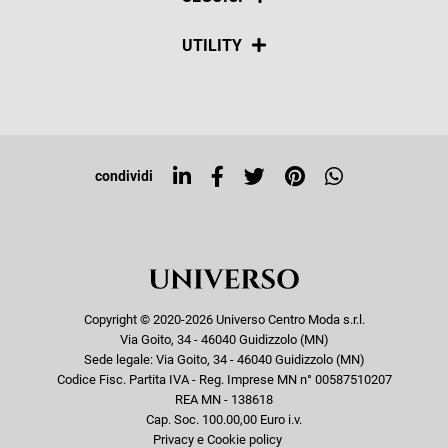
Spedizioni
Social
UTILITY
Resi e rimborsi
Iscriviti alla newsletter
Sitemap
Tag directory
Top ricerche
condividi
Copyright © 2020-2026 Universo Centro Moda s.r.l.
Via Goito, 34 - 46040 Guidizzolo (MN)
Sede legale: Via Goito, 34 - 46040 Guidizzolo (MN)
Codice Fisc. Partita IVA - Reg. Imprese MN n° 00587510207
REA MN - 138618
Cap. Soc. 100.00,00 Euro i.v.
Privacy e Cookie policy