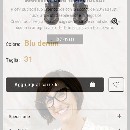
Ricevi subito il tuo promocode con lo sconto del 20% su tutti i
nuovi arrivi utilizzabile anche in negozio!
Crea il tuo stile grazie ai consigli dei nostri personal shopper e
scopri in anteprima le offerte in esclusiva a te riservate.
ISCRIVITI
Blu denim
Colore:
31
Taglia:
Aggiungi al carrello
Spedizione