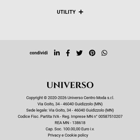
Spedizioni
Social
UTILITY
Resi e rimborsi
Iscriviti alla newsletter
Sitemap
Tag directory
Top ricerche
condividi
Copyright © 2020-2026 Universo Centro Moda s.r.l.
Via Goito, 34 - 46040 Guidizzolo (MN)
Sede legale: Via Goito, 34 - 46040 Guidizzolo (MN)
Codice Fisc. Partita IVA - Reg. Imprese MN n° 00587510207
REA MN - 138618
Cap. Soc. 100.00,00 Euro i.v.
Privacy e Cookie policy