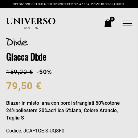
SPEDIZIONE GRATUITA PER ORDINI SUPERIORI A 100€. PRIMO RESO GRATUITO.
0
Giacca Dixie
159,00 €
-50%
79,50 €
Blazer in misto lana con bordi sfrangiati 50%cotone
24%poliestere 20%acrilica 6%lana, Colore Arancio,
Taglia S
Codice: JCAF1GE-S-UQ8F0