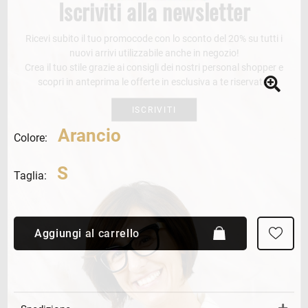
Iscriviti alla newsletter
Ricevi subito il tuo promocode con lo sconto del 20% su tutti i
nuovi arrivi utilizzabile anche in negozio!
Crea il tuo stile grazie ai consigli dei nostri personal shopper e
scopri in anteprima le offerte in esclusiva a te riservate.
ISCRIVITI
Arancio
Colore:
S
Taglia:
Aggiungi al carrello