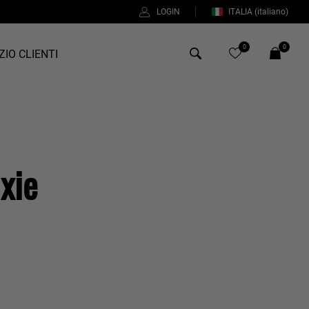
LOGIN
ITALIA
(italiano)
0
0
ZIO CLIENTI
Antony Morato
Bob
xie
Duno
Fred Perry
Intrecci
Manuel Ritz
Perfection
Universo