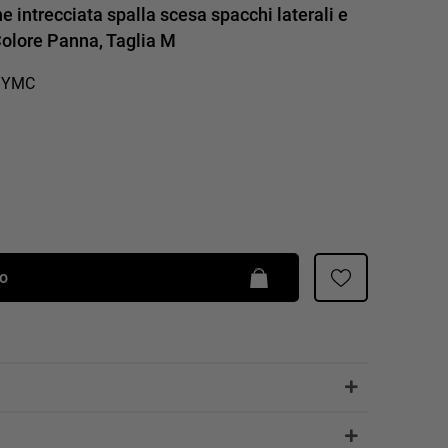
 intrecciata spalla scesa spacchi laterali e
Patrizia Pepe
 Colore Panna, Taglia M
R9YMC
lo