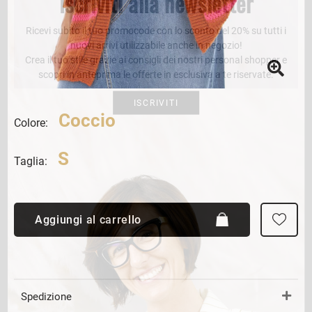
Iscriviti alla newsletter
Ricevi subito il tuo promocode con lo sconto del 20% su tutti i
nuovi arrivi utilizzabile anche in negozio!
Crea il tuo stile grazie ai consigli dei nostri personal shopper e
scopri in anteprima le offerte in esclusiva a te riservate.
ISCRIVITI
Coccio
Colore:
S
Taglia:
Aggiungi al carrello
Spedizione