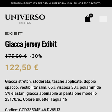
SPEDIZIONE GRATUITA PER ORDINI SUPERIORI A 100€. PRIMO RESO GRATUITO.
0
Giacca jersey Exibit
175,00 €
-30%
122,50 €
Giacca stretch, sfoderata, tasche applicate, doppio
spacco. vestibilita' slim. 65% viscosa 30% poliammide
5% elastan. giacca abbinabile al pantalone modello
23170/e., Colore Bluette, Taglia 46
Codice: GCD33504E-46-RW8H3