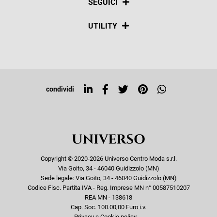
SEGUICI
Spedizioni
Social
UTILITY
Resi e rimborsi
Iscriviti alla newsletter
Sitemap
Tag directory
Top ricerche
condividi
Copyright © 2020-2026 Universo Centro Moda s.r.l.
Via Goito, 34 - 46040 Guidizzolo (MN)
Sede legale: Via Goito, 34 - 46040 Guidizzolo (MN)
Codice Fisc. Partita IVA - Reg. Imprese MN n° 00587510207
REA MN - 138618
Cap. Soc. 100.00,00 Euro i.v.
Privacy e Cookie policy