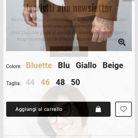
Iscriviti alla newsletter
Ricevi subito il tuo promocode con lo sconto del 20% su tutti i
nuovi arrivi utilizzabile anche in negozio!
Crea il tuo stile grazie ai consigli dei nostri personal shopper e
scopri in anteprima le offerte in esclusiva a te riservate.
ISCRIVITI
Bluette
Blu
Giallo
Beige
Colore:
44
46
48
50
Taglia:
Aggiungi al carrello