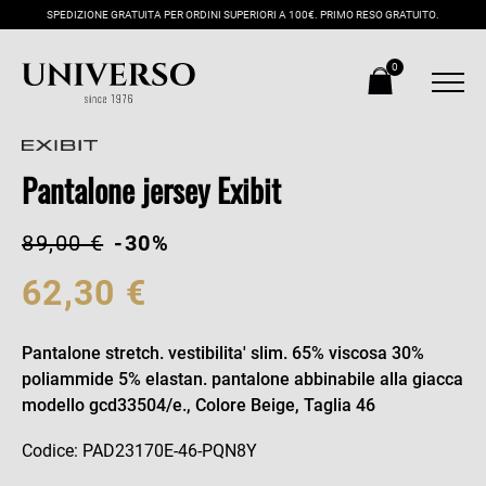
SPEDIZIONE GRATUITA PER ORDINI SUPERIORI A 100€. PRIMO RESO GRATUITO.
0
Pantalone jersey Exibit
89,00 €
-30%
62,30 €
Pantalone stretch. vestibilita' slim. 65% viscosa 30%
poliammide 5% elastan. pantalone abbinabile alla giacca
modello gcd33504/e., Colore Beige, Taglia 46
Codice: PAD23170E-46-PQN8Y