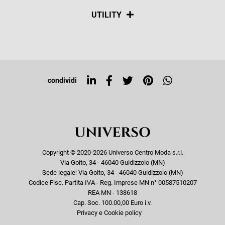
Spedizioni
Social
UTILITY
Resi e rimborsi
Iscriviti alla newsletter
Sitemap
Tag directory
Top ricerche
condividi
Copyright © 2020-2026 Universo Centro Moda s.r.l.
Via Goito, 34 - 46040 Guidizzolo (MN)
Sede legale: Via Goito, 34 - 46040 Guidizzolo (MN)
Codice Fisc. Partita IVA - Reg. Imprese MN n° 00587510207
REA MN - 138618
Cap. Soc. 100.00,00 Euro i.v.
Privacy e Cookie policy