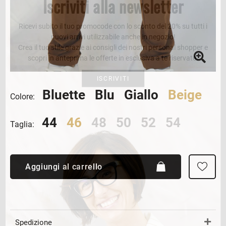
Iscriviti alla newsletter
Ricevi subito il tuo promocode con lo sconto del 20% su tutti i
nuovi arrivi utilizzabile anche in negozio!
Crea il tuo stile grazie ai consigli dei nostri personal shopper e
scopri in anteprima le offerte in esclusiva a te riservate.
ISCRIVITI
Bluette
Blu
Giallo
Beige
Colore:
44
46
48
50
52
54
Taglia:
Aggiungi al carrello
Spedizione